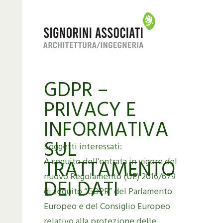
GDPR –
PRIVACY E
INFORMATIVA
SUL
Soggetti interessati:
TRATTAMENTO
A seguito dell’entrata in vigore del
nuovo Regolamento (UE) 2016/679
DEI DATI
di seguito “GDPR” del Parlamento
Europeo e del Consiglio Europeo
relativo alla protezione delle